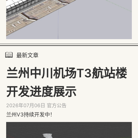
最新文章
兰州中川机场T3航站楼
开发进度展示
2026年07月06日
官方公告
兰州V3持续开发中！