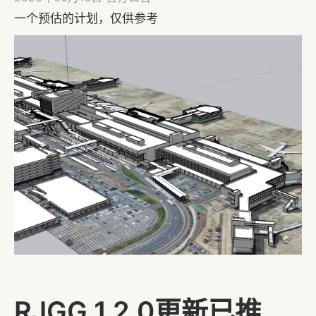
一个预估的计划，仅供参考
RJGG 1.2.0更新已推