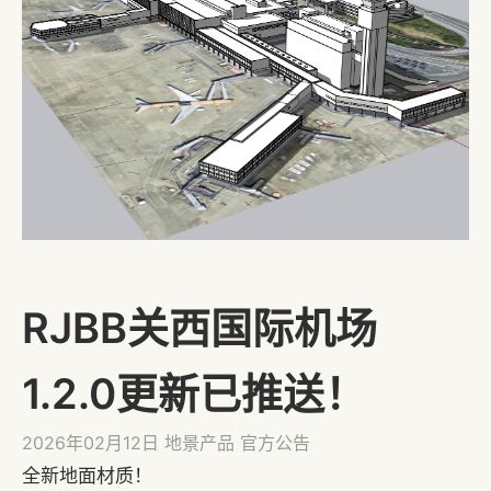
RJBB关西国际机场
1.2.0更新已推送！
2026年02月12日
地景产品
官方公告
全新地面材质！