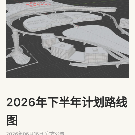
2026年下半年计划路线
图
2026年06月16日
官方公告