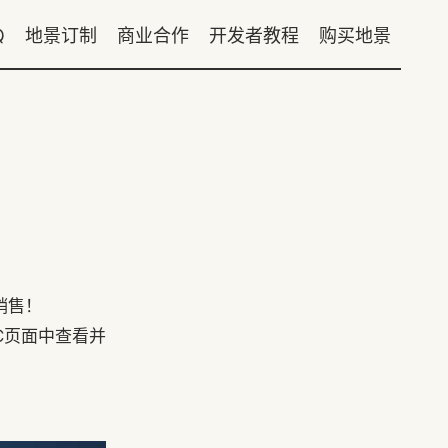
Q
地景订制
商业合作
开发者教程
购买地景
！
销售！
LC页面中查看并