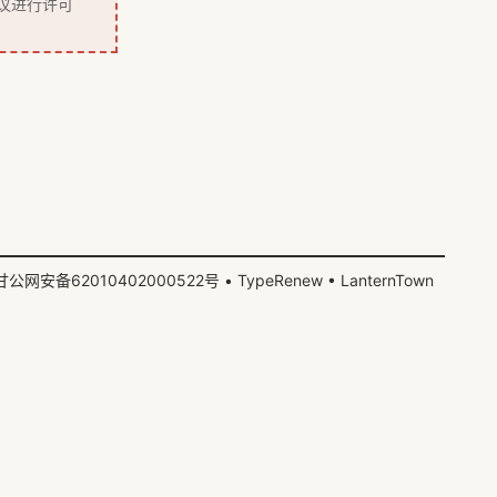
议
进行许可
甘公网安备62010402000522号
•
TypeRenew
•
LanternTown