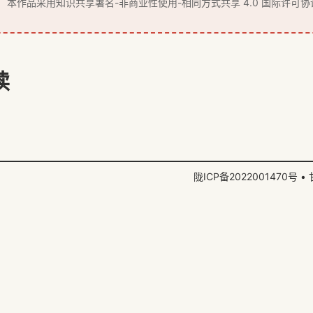
本作品采用
知识共享署名-非商业性使用-相同方式共享 4.0 国际许可协
读
陇ICP备2022001470号
•